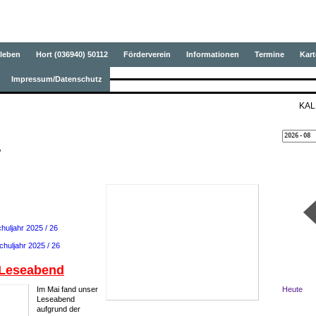
ule Oepfershausen
leben
Hort (036940) 50112
Förderverein
Informationen
Termine
Kart
Impressum/Datenschutz
KA
:
huljahr 2025 / 26
huljahr 2025 / 26
 Leseabend
Im Mai fand unser
Heute
Leseabend
aufgrund der