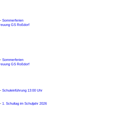
 -
Sommerferien
treuung GS Roßdorf
 -
Sommerferien
treuung GS Roßdorf
 -
Schuleinführung 13:00 Uhr
 -
1. Schultag im Schuljahr 2026