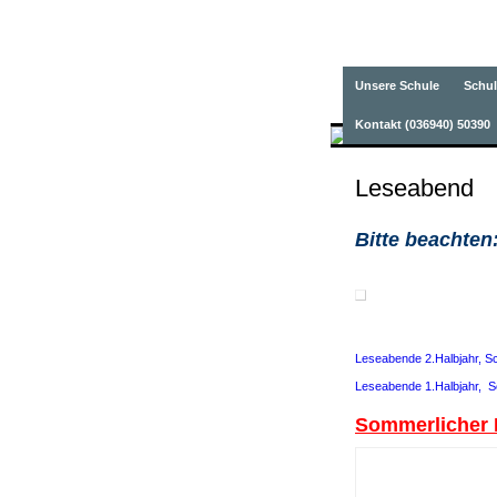
Grundsch
Unsere Schule
Schul
Kontakt (036940) 50390
Leseabend
Bitte beachten
Leseabende 2.Halbjahr, Sc
Leseabende 1.Halbjahr, Sc
Sommerlicher