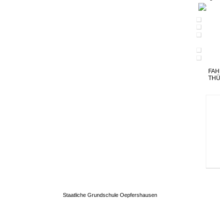
FAH
TH
Staatliche Grundschule Oepfershausen