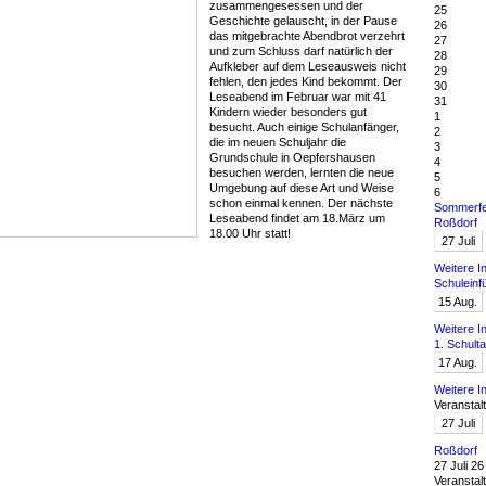
zusammengesessen und der
25
Geschichte gelauscht, in der Pause
26
das mitgebrachte Abendbrot verzehrt
27
und zum Schluss darf natürlich der
28
Aufkleber auf dem Leseausweis nicht
29
fehlen, den jedes Kind bekommt. Der
30
Leseabend im Februar war mit 41
31
Kindern wieder besonders gut
1
besucht. Auch einige Schulanfänger,
2
die im neuen Schuljahr die
3
Grundschule in Oepfershausen
4
besuchen werden, lernten die neue
5
Umgebung auf diese Art und Weise
6
schon einmal kennen. Der nächste
Sommerfe
Leseabend findet am 18.März um
Roßdorf
18.00 Uhr statt!
27
Juli
Weitere I
Schuleinf
15
Aug.
Weitere I
1. Schult
17
Aug.
Weitere I
Veranstal
27
Juli
Roßdorf
27 Juli 26
Veranstal