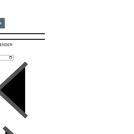
e
LENDER