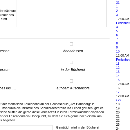
31
1
der nächste
2
teuer des
3
statt.
12:00 AM
Ferienbe
4
5
6
7
8
9
essen
Abendessen
10
12:00 AM
Ferienbe
11
12
essen
in der Bücherei
13
14
15
12:00 AM
t es los ….
auf dem Kuschelsofa
16
17
12:00 AM
/ 27
ist der monatliche Leseabend an der Grundschule „Am Hahnberg“ in
18
inst durch die Initiative des Schulfördervereins ins Leben gerufen, gibt es
19
che Mütter, die gerne diese Vorlesezeit in ihren Terminkalender einplanen.
20
 ist der Leseabend ein Höhepunkt, zu dem sie sich gerne noch einmal am
21
us begeben.
22
23
Gemütlich wird in der Bücherei
24