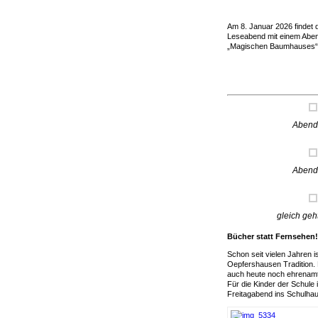
Am 8. Januar 2026 findet 
Leseabend mit einem Aben
„Magischen Baumhauses“ 
Abend
Abend
gleich geh
Bücher statt Fernsehen!
Schon seit vielen Jahren 
Oepfershausen Tradition. E
auch heute noch ehrenamtli
Für die Kinder der Schule
Freitagabend ins Schulha