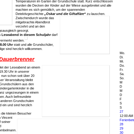
Temperaturen im Garten der Grundschule statt. Kurz entschlossen
wurden die Decken der Kinder auf der Wiese ausgebreitet und alle
machten es sich gemütlich, um der spannenden
Detektivgeschichte
„Oskar und die Giftaffäre“
zu lauschen.
Zwischendurch wurde das
mitgebrachte Abendbrot
verzehrt und an den
sausgleich gesorgt.
n Leseabend in diesem Schuljahr
darf
vermerkt werden.
8.00 Uhr
statt und alle Grundschüler,
ge sind herzlich willkommen.
Mo.
Di.
 Dauerbrenner
Mi.
Do.
ndet der Leseabend an einem
Fr.
19.30 Uhr in unserer
Sa.
 nun schon seit über 20
So.
ser Veranstaltung bleibt
M
Grundschülern aus den
D
ndergartenkinder in die
M
ganz ungezwungen in einem
D
en. Auch befreundete
F
 anderen Grundschulen
S
 ein und sind herzlich
S
27
n die kleinen Besucher
12:00 AM
n Vincent
Ferienbe
 seiner
28
d
29
ombelmann.
30