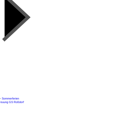
 -
Sommerferien
treuung GS Roßdorf