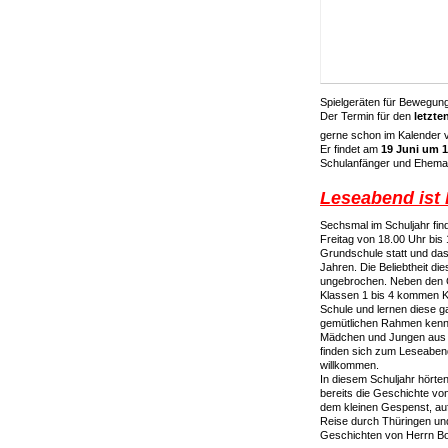
Spielgeräten für Bewegung
Der Termin für den
letzte
gerne schon im Kalender 
Er findet am
19 Juni um 1
Schulanfänger und Ehemali
Leseabend ist
Sechsmal im Schuljahr fi
Freitag von 18.00 Uhr bis 
Grundschule statt und das
Jahren. Die Beliebtheit die
ungebrochen. Neben den 
Klassen 1 bis 4 kommen Ki
Schule und lernen diese 
gemütlichen Rahmen kenn
Mädchen und Jungen aus
finden sich zum Leseabend
willkommen.
In diesem Schuljahr hörte
bereits die Geschichte vo
dem kleinen Gespenst, auf
Reise durch Thüringen un
Geschichten von Herrn B