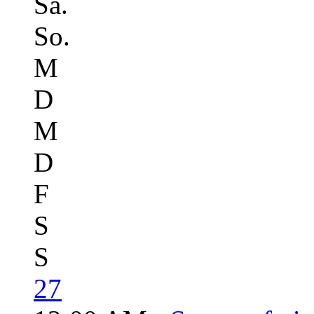
Sa.
So.
M
D
M
D
F
S
S
27