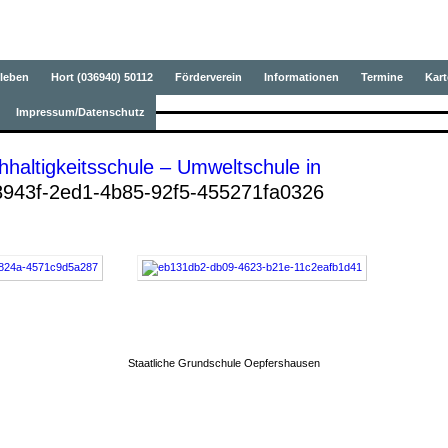
ule Oepfershausen
leben
Hort (036940) 50112
Förderverein
Informationen
Termine
Kart
Impressum/Datenschutz
hhaltigkeitsschule – Umweltschule in
943f-2ed1-4b85-92f5-455271fa0326
Staatliche Grundschule Oepfershausen