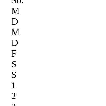
So.
M
D
M
D
F
S
S
1
2