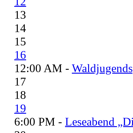
12
13
14
15
16
12:00 AM -
Waldjugendsp
17
18
19
6:00 PM -
Leseabend „Di